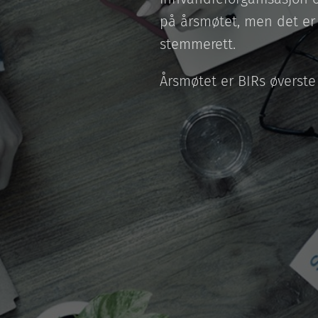
på årsmøtet, men det er
stemmerett.
Årsmøtet er BIRs øverste