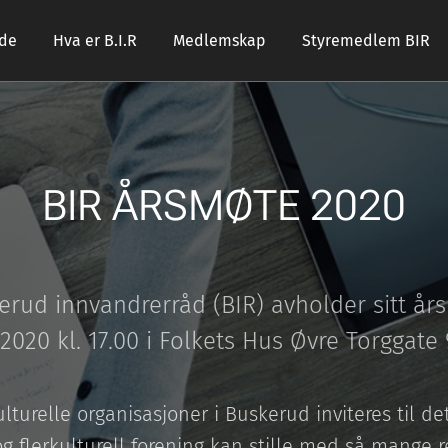
ide
Hva er B.I.R
Medlemskap
Styremedlem BIR
BIR ÅRSMØTE 2020
erud innvandrerråd (BIR) avholder sitt år
2020 kl. 17.00 i Folkets Hus Øvre Torggat
ulturelle organisasjoner i Buskerud inviteres til de
g flerkulturell forening kan stille med så mange 