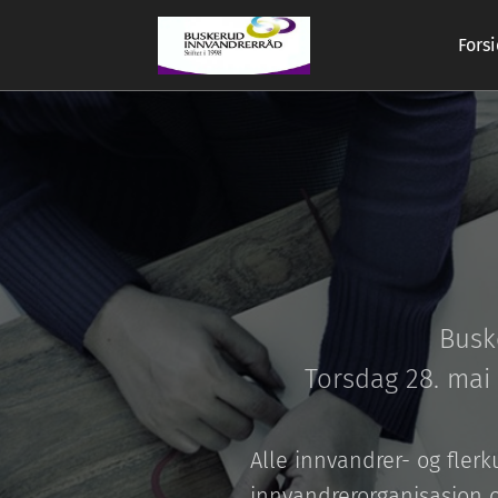
Fors
Busk
Torsdag 28. mai 
Alle innvandrer- og flerk
innvandrerorganisasjon o