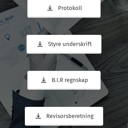
Protokoll
Styre underskrift
B.I.R regnskap
Revisorsberetning