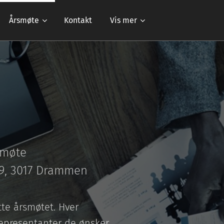
Årsmøte
Kontakt
Vis mer
smøte
e 9, 3017 Drammen
tte årsmøtet. Hver
representanter de ønsker