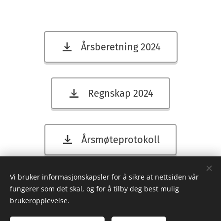
Årsberetning 2024
Regnskap 2024
Årsmøteprotokoll
Vi bruker informasjonskapsler for å sikre at nettsiden vår
fungerer som det skal, og for å tilby deg best mulig
Buskerud innvandrerråd
brukeropplevelse.
Besøksadresse: Union, Grønland g 60, 3045 Drammen